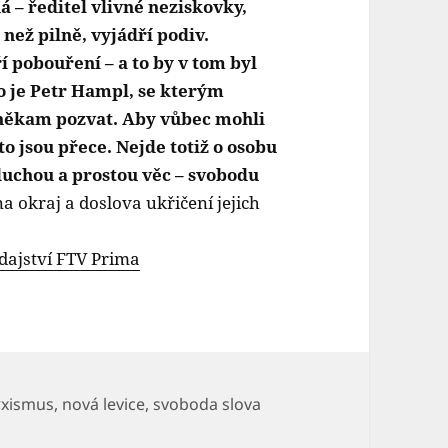
á – ředitel vlivné neziskovky,
než pilně, vyjádří podiv.
í pobouření – a to by v tom byl
ko je Petr Hampl, se kterým
někam pozvat. Aby vůbec mohli
to jsou přece. Nejde totiž o osobu
duchou a prostou věc – svobodu
 okraj a doslova ukřičení jejich
ajství FTV Prima
xismus
,
nová levice
,
svoboda slova
jméno, které nesmí být vysloveno