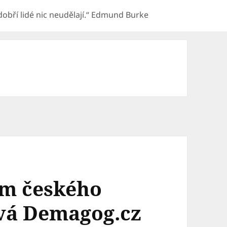
e dobří lidé nic neudělají.“ Edmund Burke
m českého
ává Demagog.cz