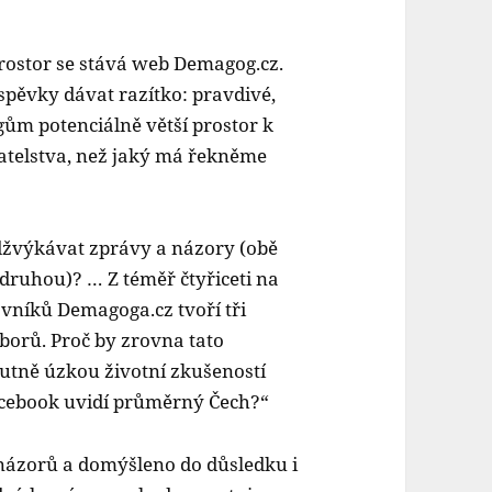
ostor se stává web Demagog.cz.
spěvky dávat razítko: pravdivé,
ům potenciálně větší prostor k
atelstva, než jaký má řekněme
žvýkávat zprávy a názory (obě
 druhou)? … Z téměř čtyřiceti na
níků Demagoga.cz tvoří tři
oborů. Proč by zrovna tato
utně úzkou životní zkušeností
Facebook uvidí průměrný Čech?“
 názorů a domýšleno do důsledku i