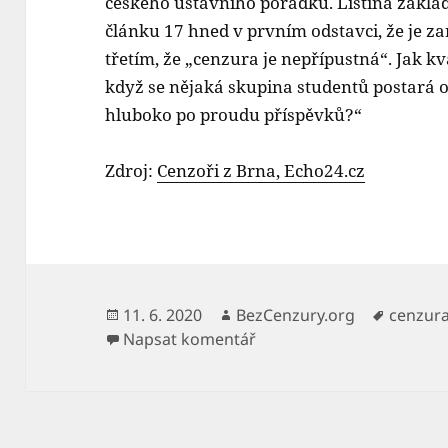
českého ústavního pořádku. Listina zákla
článku 17 hned v prvním odstavci, že je z
třetím, že „cenzura je nepřípustná“. Jak kv
když se nějaká skupina studentů postará o 
hluboko po proudu příspěvků?“
Zdroj:
Cenzoři z Brna, Echo24.cz
Publikováno:
Autor:
Štítky:
11. 6. 2020
BezCenzury.org
cenzur
pro text s názvem Vrchn
Napsat komentář