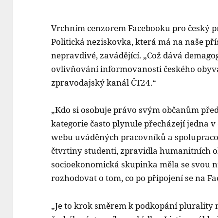
Vrchním cenzorem Facebooku pro český pr
Politická neziskovka, která má na naše pří
nepravdivé, zavádějící. „Což dává demagog
ovlivňování informovanosti českého obyv
zpravodajský kanál ČT24.“
„Kdo si osobuje právo svým občanům před
kategorie často plynule přecházejí jedna v
webu uváděných pracovníků a spolupracov
čtvrtiny studenti, zpravidla humanitních 
socioekonomická skupinka měla se svou n
rozhodovat o tom, co po připojení se na 
„Je to krok směrem k podkopání plurality