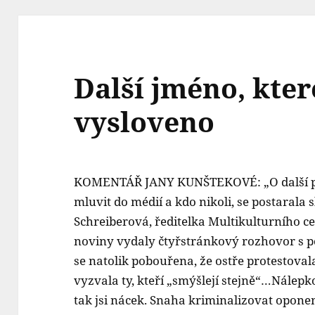
Další jméno, kter
vysloveno
KOMENTÁŘ JANY KUNŠTEKOVÉ: „O další poku
mluvit do médií a kdo nikoli, se postarala
Schreiberová, ředitelka Multikulturního cen
noviny vydaly čtyřstránkový rozhovor s p
se natolik pobouřena, že ostře protestoval
vyzvala ty, kteří „smýšlejí stejně“…Nálep
tak jsi nácek. Snaha kriminalizovat opone