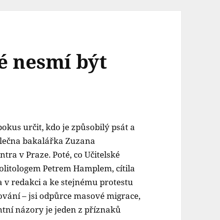
é nesmí být
s určit, kdo je způsobilý psát a
 slečna bakalářka Zuzana
tra v Praze. Poté, co Učitelské
olitologem Petrem Hamplem, cítila
a v redakci a ke stejnému protestu
kování – jsi odpůrce masové migrace,
ntní názory je jeden z příznaků