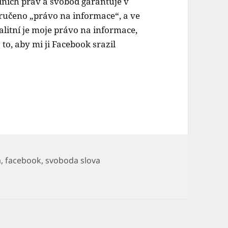
dních práv a svobod garantuje v
aručeno „právo na informace“, a ve
alitní je moje právo na informace,
to, aby mi ji Facebook srazil
a
,
facebook
,
svoboda slova
ím cenzorem českého Facebooku se stává Demagog.cz