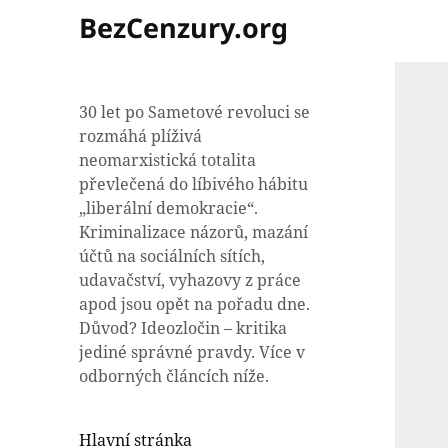
BezCenzury.org
30 let po Sametové revoluci se
rozmáhá plíživá
neomarxistická totalita
převlečená do líbivého hábitu
„liberální demokracie“.
Kriminalizace názorů, mazání
účtů na sociálních sítích,
udavačství, vyhazovy z práce
apod jsou opět na pořadu dne.
Důvod? Ideozločin – kritika
jediné správné pravdy. Více v
odborných článcích níže.
Hlavní stránka