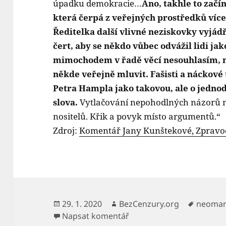
úpadku demokracie…
Ano, takhle to začín
která čerpá z veřejných prostředků více 
Ředitelka další vlivné neziskovky vyjádř
čert, aby se někdo vůbec odvážil lidi ja
mimochodem v řadě věcí nesouhlasím, 
někde veřejně mluvit. Fašisti a náckové 
Petra Hampla jako takovou, ale o jedno
slova.
Vytlačování nepohodlných názorů na
nositelů. Křik a povyk místo argumentů.“
Zdroj:
Komentář Jany Kunštekové, Zpravod
Publikováno:
Autor:
Štítky:
29. 1. 2020
BezCenzury.org
neomar
pro text s názvem Další 
Napsat komentář