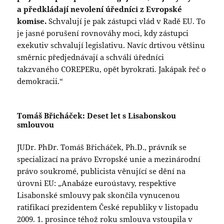
a předkládají nevolení úředníci z Evropské
komise.
Schvalují je pak zástupci vlád v Radě EU. To
je jasné porušení rovnováhy moci, kdy zástupci
exekutiv schvalují legislativu. Navíc drtivou většinu
směrnic předjednávají a schválí úředníci
takzvaného COREPERu, opět byrokrati. Jakápak řeč o
demokracii.“
Tomáš Břicháček: Deset let s Lisabonskou
smlouvou
JUDr. PhDr. Tomáš Břicháček, Ph.D., právník se
specializací na právo Evropské unie a mezinárodní
právo soukromé, publicista věnující se dění na
úrovni EU: „Anabáze euroústavy, respektive
Lisabonské smlouvy pak skončila vynucenou
ratifikací prezidentem České republiky v listopadu
2009. 1. prosince téhož roku smlouva vstoupila v