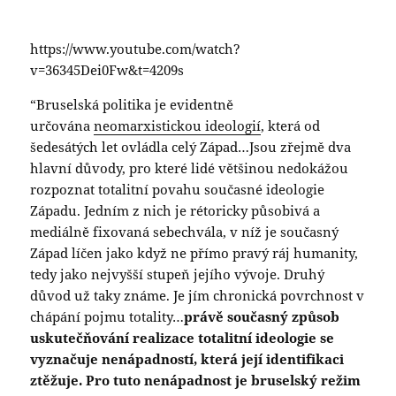
https://www.youtube.com/watch?
v=36345Dei0Fw&t=4209s
“Bruselská politika je evidentně
určována
neomarxistickou ideologií
, která od
šedesátých let ovládla celý Západ…Jsou zřejmě dva
hlavní důvody, pro které lidé většinou nedokážou
rozpoznat totalitní povahu současné ideologie
Západu. Jedním z nich je rétoricky působivá a
mediálně fixovaná sebechvála, v níž je současný
Západ líčen jako když ne přímo pravý ráj humanity,
tedy jako nejvyšší stupeň jejího vývoje. Druhý
důvod už taky známe. Je jím chronická povrchnost v
chápání pojmu totality…
právě současný způsob
uskutečňování realizace totalitní ideologie se
vyznačuje nenápadností, která její identifikaci
ztěžuje. Pro tuto nenápadnost je bruselský režim