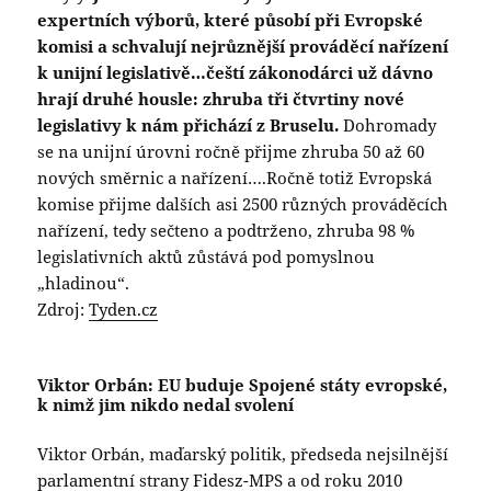
expertních výborů, které působí při Evropské
komisi a schvalují nejrůznější prováděcí nařízení
k unijní legislativě…čeští zákonodárci už dávno
hrají druhé housle: zhruba tři čtvrtiny nové
legislativy k nám přichází z Bruselu.
Dohromady
se na unijní úrovni ročně přijme zhruba 50 až 60
nových směrnic a nařízení….Ročně totiž Evropská
komise přijme dalších asi 2500 různých prováděcích
nařízení, tedy sečteno a podtrženo, zhruba 98 %
legislativních aktů zůstává pod pomyslnou
„hladinou“.
Zdroj:
Tyden.cz
Viktor Orbán: EU buduje Spojené státy evropské,
k nimž jim nikdo nedal svolení
Viktor Orbán, maďarský politik, předseda nejsilnější
parlamentní strany Fidesz-MPS a od roku 2010