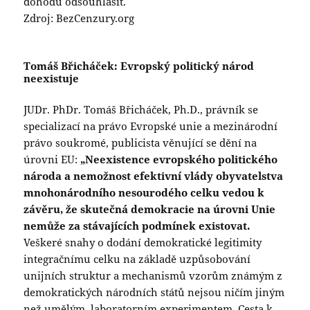
dohodu odsouhlasit.
Zdroj: BezCenzury.org
Tomáš Břicháček: Evropský politický národ
neexistuje
JUDr. PhDr. Tomáš Břicháček, Ph.D., právník se
specializací na právo Evropské unie a mezinárodní
právo soukromé, publicista věnující se dění na
úrovni EU:
„Neexistence evropského politického
národa a nemožnost efektivní vlády obyvatelstva
mnohonárodního nesourodého celku vedou k
závěru, že skutečná demokracie na úrovni Unie
nemůže za stávajících podmínek existovat.
Veškeré snahy o dodání demokratické legitimity
integračnímu celku na základě uzpůsobování
unijních struktur a mechanismů vzorům známým z
demokratických národních států nejsou ničím jiným
než umělým, laboratorním experimentem. Cesta k