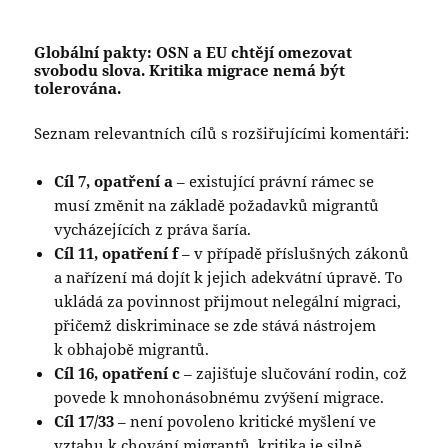
Globální pakty: OSN a EU chtějí omezovat
svobodu slova. Kritika migrace nemá být
tolerována.
Seznam relevantních cílů s rozšiřujícími komentáři:
Cíl 7, opatření a
– existující právní rámec se
musí změnit na základě požadavků migrantů
vycházejících z práva šaría.
Cíl 11, opatření f
– v případě příslušných zákonů
a nařízení má dojít k jejich adekvátní úpravě. To
ukládá za povinnost přijmout nelegální migraci,
přičemž diskriminace se zde stává nástrojem
k obhajobě migrantů.
Cíl 16, opatření c
– zajišťuje slučování rodin, což
povede k mnohonásobnému zvýšení migrace.
Cíl 17/33
– není povoleno kritické myšlení ve
vztahu k chování migrantů, kritika je silně