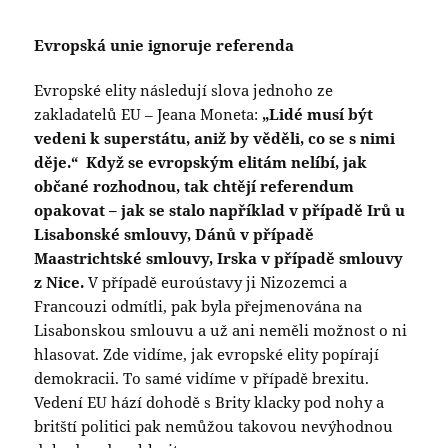
Evropská unie ignoruje referenda
Evropské elity následují slova jednoho ze
zakladatelů EU – Jeana Moneta:
„Lidé musí být
vedeni k superstátu, aniž by věděli, co se s nimi
děje.“
Když se evropským elitám nelíbí, jak
občané rozhodnou, tak chtějí referendum
opakovat – jak se stalo například v případě Irů u
Lisabonské smlouvy, Dánů v případě
Maastrichtské smlouvy, Irska v případě smlouvy
z Nice.
V případě euroústavy ji Nizozemci a
Francouzi odmítli, pak byla přejmenována na
Lisabonskou smlouvu a už ani neměli možnost o ni
hlasovat. Zde vidíme, jak evropské elity popírají
demokracii. To samé vidíme v případě brexitu.
Vedení EU hází dohodě s Brity klacky pod nohy a
britští politici pak nemůžou takovou nevýhodnou