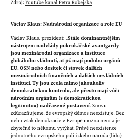
Zdroj:
Youtube kanál Petra Robejška
Václav Klaus: Nadnárodní organizace a role EU
Václav Klaus, prezident: „
Stále dominantnějším
nástrojem nadvlády pokrokářské avantgardy
jsou mezinárodní organizace a instituce
globálního vládnutí, ať již mají podobu orgánů
EU, OSN nebo desítek či stovek dalších
mezinárodních finančních a dalších nevládních
institucí. Ty jsou zcela mimo jakoukoliv
demokratickou kontrolu, ale přesto mají vůči
národním orgánům (s demokratickou
legitimitou) nadřazené postavení
. Znovu
zdůrazňujeme, že evropský démos neexistuje. Bez
něho však demokracie v Evropě možná není a je
zbytečné to někomu vytýkat. Právě neexistence
jednotného evropského politického národa (lidu)