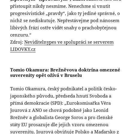
přistoupit nikdy nesmíme. Nenechme si vnutit
progresivistické „pravdy“, jako ty jediné správné, o
nichž se nediskutuje. Nepřestávejme pod nánosem
líbivých frází ostře vidět snahy o prachobyčejnou
cenzuru.“
Zdroj:
Neviditelnypes ve spolupráci se serverem
LIDOVKY.cz
Tomio Okamura: Brežněvova doktrína omezené
suverenity opět ožívá v Bruselu
Tomio Okamura, český podnikatel a politik česko-
japonského původu, předseda hnutí Svoboda a
přímá demokracie (SPD): „Eurokomisařka Věra
Jourová z ANO se chová podobně jako Leonid
Brežněv a globalista George Soros a pro členské
státy EU prosazuje dle jejich vzoru omezenou
suverenitu. Jourová obviňuje Polsko a Maďarsko z