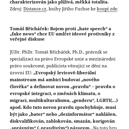
charakterizován jako plíživá, měkká totalita.
Zdroj:
Distance.cz
, knihy Jiřího Fuchse ke
koupi zde
.
Tomáš Břicháček: Bojem proti „hate speech“ a
„fake news“ chce EU umlčet ideové protivníky z
veřejné diskuse
JUDr. PhDr. Tomáš Břicháček, Ph.D., právník se
specializací na právo Evropské unie a mezinárodní
právo soukromé, publicista věnující se dění na
úrovni EU:
„Evropský levicově-liberální
mainstream má ambici budovat „nového
člověka“ a definovat novou „pravdu“ – pravdu o
evropské integraci, o změnách klimatu, o
migraci, multikulturalismu, „genderu“, LGBTI(…)
apod. Kdo tuto novou pravdu zpochybňuje, musí
být jako „hater“ nebo „dezinformátor“ nahlášen,
diskvalifikován, zablokován, smazán, korigován
„správným“ („pravdivým“) názorem..
.Na tuto hru