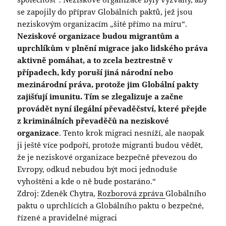
se zapojily do příprav Globálních paktů, jež jsou
neziskovým organizacím „šité přímo na míru“.
Neziskové organizace budou migrantům a
uprchlíkům v plnění migrace jako lidského práva
aktivně pomáhat, a to zcela beztrestně v
případech, kdy poruší jiná národní nebo
mezinárodní práva, protože jim Globální pakty
zajišťují imunitu. Tím se zlegalizuje a začne
provádět nyní ilegální převaděčství, které přejde
z kriminálních převaděčů na neziskové
organizace
. Tento krok migraci nesníží, ale naopak
ji ještě více podpoří, protože migranti budou vědět,
že je neziskové organizace bezpečně převezou do
Evropy, odkud nebudou být moci jednoduše
vyhoštěni a kde o ně bude postaráno.“
Zdroj: Zdeněk Chytra,
Rozborová zpráva
Globálního
paktu o uprchlících a Globálního paktu o bezpečné,
řízené a pravidelné migraci