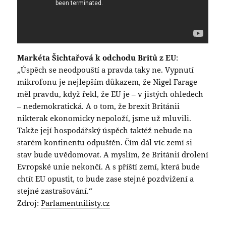
Markéta Šichtařová k odchodu Britů z EU
:
„Úspěch se neodpouští a pravda taky ne. Vypnutí
mikrofonu je nejlepším důkazem, že Nigel Farage
měl pravdu, když řekl, že EU je – v jistých ohledech
– nedemokratická. A o tom, že brexit Británii
nikterak ekonomicky nepoloží, jsme už mluvili.
Takže její hospodářský úspěch taktéž nebude na
starém kontinentu odpuštěn. Čím dál víc zemí si
stav bude uvědomovat. A myslím, že Británií drolení
Evropské unie nekončí. A s příští zemí, která bude
chtít EU opustit, to bude zase stejné pozdvižení a
stejné zastrašování.“
Zdroj:
Parlamentnilisty.cz