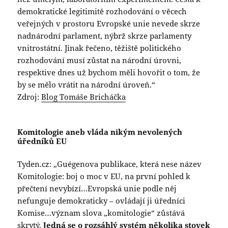
demokratické legitimitě rozhodování o věcech
veřejných v prostoru Evropské unie nevede skrze
nadnárodní parlament, nýbrž skrze parlamenty
vnitrostátní. Jinak řečeno, těžiště politického
rozhodování musí zůstat na národní úrovni,
respektive dnes už bychom měli hovořit o tom, že
by se mělo vrátit na národní úroveň.“
Zdroj:
Blog Tomáše Bricháčka
Komitologie aneb vláda nikým nevolených
úředníků EU
Tyden.cz: „Guégenova publikace, která nese název
Komitologie: boj o moc v EU, na první pohled k
přečtení nevybízí…Evropská unie podle něj
nefunguje demokraticky – ovládají ji úředníci
Komise…význam slova „komitologie“ zůstává
skrytý.
Jedná se o rozsáhlý systém několika stovek