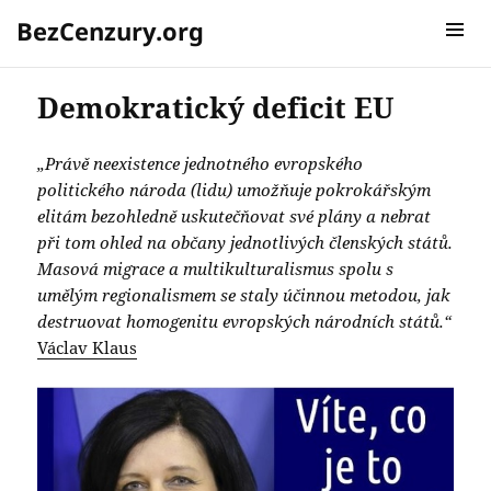
BezCenzury.org
MENU A
WIDGETY
Demokratický deficit EU
„Právě neexistence jednotného evropského
politického národa (lidu) umožňuje pokrokářským
elitám bezohledně uskutečňovat své plány a nebrat
při tom ohled na občany jednotlivých členských států.
Masová migrace a multikulturalismus spolu s
umělým regionalismem se staly účinnou metodou, jak
destruovat homogenitu evropských národních států.“
Václav Klaus