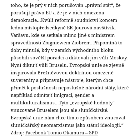
toho, že je prý v nich porušován „právní stát“, že
porušují právo EU a že je v nich omezena
demokracie…Kvůli reformě soudnictví koncem
ledna místopředsedkyně EK Jourová navštívila
Varšavu, kde se setkala mimo jiné s ministrem
spravedlnosti Zbigniewem Ziobrem. Připomíná to
doby minulé, kdy v zemích východního bloku
působili sovětší poradci a diktovali jim vůli Moskvy.
Nyní diktují vůli Bruselu. Evropská unie se zjevně
inspirovala Brežněvovou doktrínou omezené
suverenity a připravuje nástroje, kterým chce
přimět k poslušnosti neposlušné národní státy, které
například odmítají imigraci, gender a
multikulturalismus…Tyto „evropské hodnoty“
vnucované Bruselem jsou ale sluníčkářské.
Evropská unie nám chce tímto způsobem vnucovat
sluníčkářský neomarxismus jako státní ideologii.“
Zdroj:
Facebook Tomio Okamura – SPD