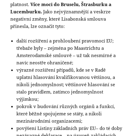
platnost.
Více moci do Bruselu, Štrasburku a
Lucemburku.
Jako nejvýznamnější a veskrze
negativní změny, které Lisabonská smlouva
přinesla, lze označit tyto:
další rozšíření a prohloubení pravomocí EU;
třebaže byly – zejména po Maastrichtu a
Amsterodamské smlouvě – už tak nesmírné a
navíc neostře ohraničené;
výrazné rozšíření případů, kde se v Radě
uplatní hlasování kvalifikovanou většinou, a
nikoli jednomyslnost; většinové hlasování se
stalo pravidlem, zatímco jednomyslnost
výjimkou;
pokrok v budování různých orgánů a funkcí,
které běžně spojujeme se státy, a nikoli
mezinárodními organizacemi;
povýšení Listiny základních práv EU– do té doby
nezávazné deklarace – na úroveň zakládacích