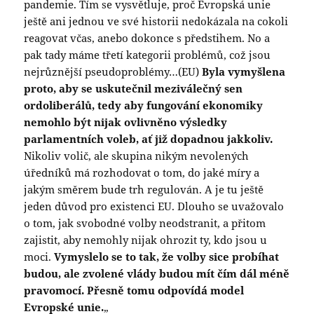
pandemie. Tím se vysvětluje, proč Evropská unie
ještě ani jednou ve své historii nedokázala na cokoli
reagovat včas, anebo dokonce s předstihem. No a
pak tady máme třetí kategorii problémů, což jsou
nejrůznější pseudoproblémy…(EU)
Byla vymyšlena
proto, aby se uskutečnil meziválečný sen
ordoliberálů, tedy aby fungování ekonomiky
nemohlo být nijak ovlivněno výsledky
parlamentních voleb, ať již dopadnou jakkoliv.
Nikoliv volič, ale skupina nikým nevolených
úředníků má rozhodovat o tom, do jaké míry a
jakým směrem bude trh regulován. A je tu ještě
jeden důvod pro existenci EU. Dlouho se uvažovalo
o tom, jak svobodné volby neodstranit, a přitom
zajistit, aby nemohly nijak ohrozit ty, kdo jsou u
moci.
Vymyslelo se to tak, že volby sice probíhat
budou, ale zvolené vlády budou mít čím dál méně
pravomocí. Přesně tomu odpovídá model
Evropské unie.
„