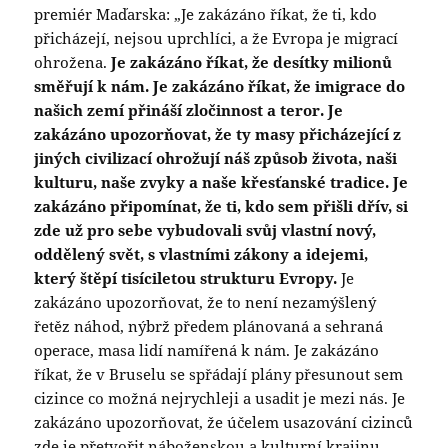
premiér Maďarska: „Je zakázáno říkat, že ti, kdo
přicházejí, nejsou uprchlíci, a že Evropa je migrací
ohrožena.
Je zakázáno říkat, že desítky milionů
směřují k nám. Je zakázáno říkat, že imigrace do
našich zemí přináší zločinnost a teror. Je
zakázáno upozorňovat, že ty masy přicházející z
jiných civilizací ohrožují náš způsob života, naši
kulturu, naše zvyky a naše křesťanské tradice. Je
zakázáno připomínat, že ti, kdo sem přišli dřív, si
zde už pro sebe vybudovali svůj vlastní nový,
oddělený svět, s vlastními zákony a idejemi,
který štěpí tisíciletou strukturu Evropy.
Je
zakázáno upozorňovat, že to není nezamýšlený
řetěz náhod, nýbrž předem plánovaná a sehraná
operace, masa lidí namířená k nám. Je zakázáno
říkat, že v Bruselu se spřádají plány přesunout sem
cizince co možná nejrychleji a usadit je mezi nás. Je
zakázáno upozorňovat, že účelem usazování cizinců
zde je přetvořit náboženskou a kulturní krajinu