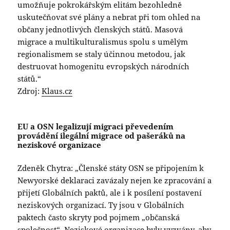
umožňuje pokrokářským elitám bezohledně
uskutečňovat své plány a nebrat při tom ohled na
občany jednotlivých členských států. Masová
migrace a multikulturalismus spolu s umělým
regionalismem se staly účinnou metodou, jak
destruovat homogenitu evropských národních
států.“
Zdroj:
Klaus.cz
EU a OSN legalizují migraci převedením
provádění ilegální migrace od pašeráků na
neziskové organizace
Zdeněk Chytra: „Členské státy OSN se připojením k
Newyorské deklaraci zavázaly nejen ke zpracování a
přijetí Globálních paktů, ale i k posílení postavení
neziskových organizací. Ty jsou v Globálních
paktech často skryty pod pojmem „občanská
společnost“. Neziskové organizace byly vyzvány, aby