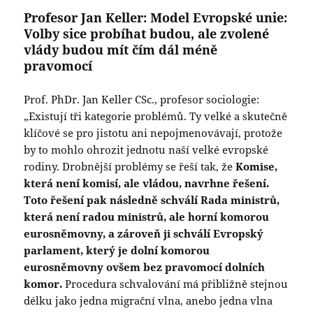
Profesor Jan Keller:
Model Evropské unie
:
V
olby sice probíhat budou, ale zvolené
vlády budou mít čím dál méně
pravomocí
Prof. PhDr. Jan Keller CSc., profesor sociologie:
„Existují tři kategorie problémů. Ty velké a skutečně
klíčové se pro jistotu ani nepojmenovávají, protože
by to mohlo ohrozit jednotu naší velké evropské
rodiny. Drobnější problémy se řeší tak, že
Komise,
která není komisí, ale vládou, navrhne řešení.
Toto řešení pak následně schválí Rada ministrů,
která není radou ministrů, ale horní komorou
eurosněmovny, a zároveň ji schválí Evropský
parlament, který je dolní komorou
eurosněmovny ovšem bez pravomocí dolních
komor.
Procedura schvalování má přibližně stejnou
délku jako jedna migrační vlna, anebo jedna vlna