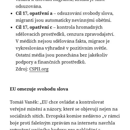
odsuzována.
Cíl 17, opatření a
– odsuzování svobody slova,
migranti jsou automaticky nevinnými oběťmi.
Cíl 17, opatření c
– kontrola hromadných
sdělovacích prostředků, cenzura zpravodajství.
V médiích nejsou sdělována fakta, migrace je
vykreslována výhradně v pozitivním světle.
Ostatní média jsou ponechána bez jakékoliv
podpory a finančních prostředků.
Zdroj:
CSPII.org
EU omezuje svobodu slova
Tomáš Vaněk: „EU chce ovládat a kontrolovat
veřejné mínění a názory, které se objevují nejen na
sociálních sítích. Evropská komise nedávno „v rámci
boje proti falešným zprávám na internetu navrhla
vytvoření unijního kodexu pro nakládání s