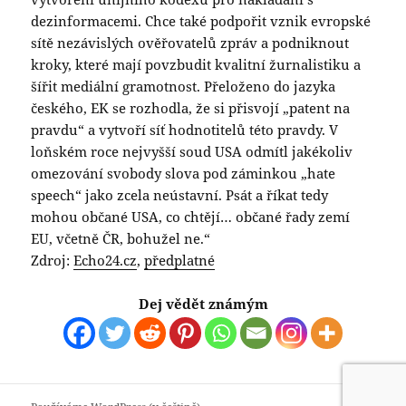
dezinformacemi. Chce také podpořit vznik evropské
sítě nezávislých ověřovatelů zpráv a podniknout
kroky, které mají povzbudit kvalitní žurnalistiku a
šířit mediální gramotnost. Přeloženo do jazyka
českého, EK se rozhodla, že si přisvojí „patent na
pravdu“ a vytvoří síť hodnotitelů této pravdy. V
loňském roce nejvyšší soud USA odmítl jakékoliv
omezování svobody slova pod záminkou „hate
speech“ jako zcela neústavní. Psát a říkat tedy
mohou občané USA, co chtějí… občané řady zemí
EU, včetně ČR, bohužel ne.“
Zdroj:
Echo24.cz
,
předplatné
Dej vědět známým