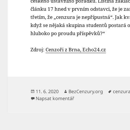
českého ústavního pořádku. Listina zákla
článku 17 hned v prvním odstavci, že je z
třetím, že „cenzura je nepřípustná“. Jak kv
když se nějaká skupina studentů postará o 
hluboko po proudu příspěvků?“
Zdroj:
Cenzoři z Brna, Echo24.cz
Publikováno:
Autor:
Štítky:
11. 6. 2020
BezCenzury.org
cenzur
pro text s názvem Vrchn
Napsat komentář