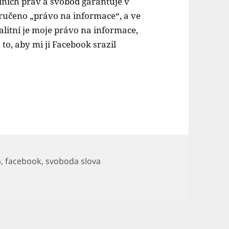
dních práv a svobod garantuje v
aručeno „právo na informace“, a ve
alitní je moje právo na informace,
to, aby mi ji Facebook srazil
a
,
facebook
,
svoboda slova
ím cenzorem českého Facebooku se stává Demagog.cz