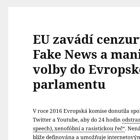
EU zavádí cenzur
Fake News a mani
volby do Evrops
parlamentu
V roce 2016 Evropská komise donutila spol
Twitter a Youtube, aby do 24 hodin
odstran
speech), xenofóbní a rasistickou řeč“
. Nená
blíže definována a umožňuje internetový