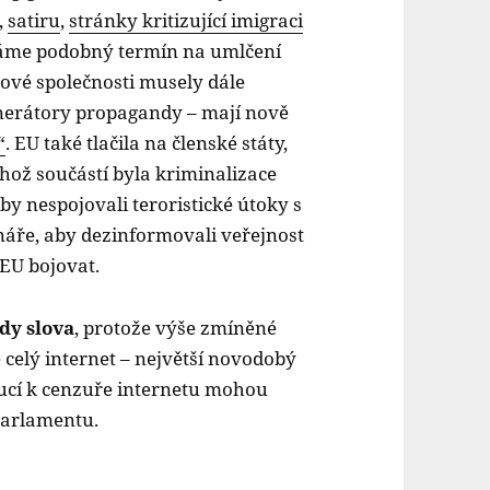
,
satiru
,
stránky kritizující imigraci
me podobný termín na umlčení
tové společnosti musely dále
enerátory propagandy – mají nově
“
. EU také tlačila na členské státy,
ehož součástí byla kriminalizace
aby nespojovali teroristické útoky s
náře, aby dezinformovali veřejnost
 EU bojovat.
dy slova
, protože výše zmíněné
ě celý internet – největší novodobý
oucí k cenzuře internetu mohou
parlamentu.