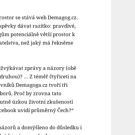
ostor se stává web Demagog.cz.
spěvky dávat razítko: pravdivé,
ům potenciálně větší prostor k
atelstva, než jaký má řekněme
žvýkávat zprávy a názory (obě
 druhou)? … Z téměř čtyřiceti na
níků Demagoga.cz tvoří tři
oborů. Proč by zrovna tato
utně úzkou životní zkušeností
Facebook uvidí průměrný Čech?“
 názorů a domýšleno do důsledku i