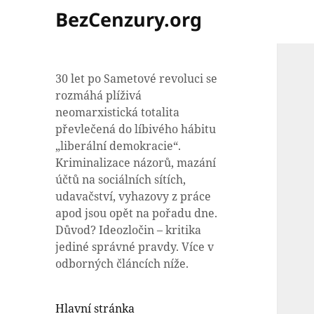
BezCenzury.org
30 let po Sametové revoluci se
rozmáhá plíživá
neomarxistická totalita
převlečená do líbivého hábitu
„liberální demokracie“.
Kriminalizace názorů, mazání
účtů na sociálních sítích,
udavačství, vyhazovy z práce
apod jsou opět na pořadu dne.
Důvod? Ideozločin – kritika
jediné správné pravdy. Více v
odborných článcích níže.
Hlavní stránka