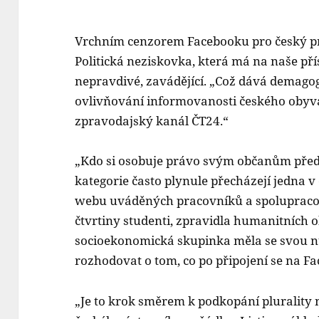
Vrchním cenzorem Facebooku pro český pr
Politická neziskovka, která má na naše pří
nepravdivé, zavádějící. „Což dává demagog
ovlivňování informovanosti českého obyv
zpravodajský kanál ČT24.“
„Kdo si osobuje právo svým občanům před
kategorie často plynule přecházejí jedna v
webu uváděných pracovníků a spolupracov
čtvrtiny studenti, zpravidla humanitních 
socioekonomická skupinka měla se svou n
rozhodovat o tom, co po připojení se na 
„Je to krok směrem k podkopání plurality