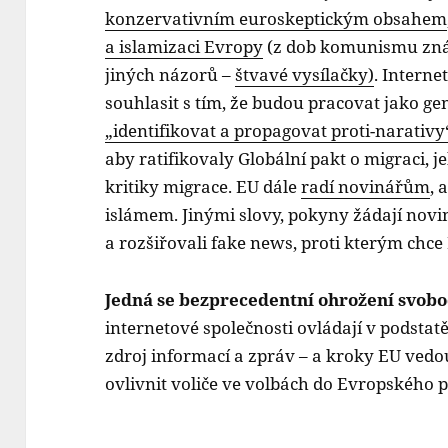
konzervativním euroskeptickým obsahem
a islamizaci Evropy
(z dob komunismu zná
jiných názorů –
štvavé vysílač
ky
)
. Interne
souhlasit s tím, že budou pracovat jako g
„identifikovat a propagovat proti-narativy
aby ratifikovaly Globální pakt o migraci, j
kritiky migrace. EU dále
radí novinářům
, 
islámem. Jinými slovy, pokyny žádají novi
a rozšiřovali fake news, proti kterým chce
Jedná se bezprecedentní ohrožení svobo
internetové společnosti ovládají v podstat
zdroj informací a zpráv – a kroky EU ved
ovlivnit voliče ve volbách do Evropského 