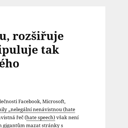
u, rozšiřuje
puluje tak
kého
ečnosti Facebook, Microsoft,
ily „nelegální nenávistnou (hate
vistná řeč (
hate speech)
však není
m gigantům mazat stránky s