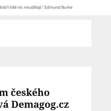
e dobří lidé nic neudělají.“ Edmund Burke
m českého
ává Demagog.cz