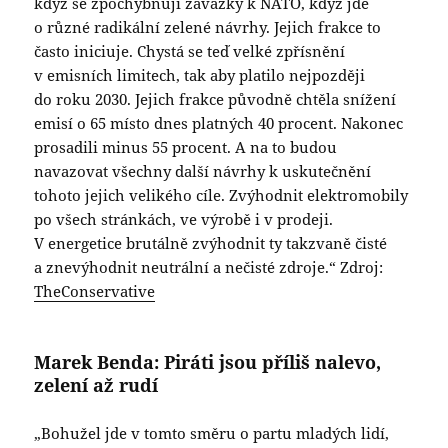
když se zpochybňují závazky k NATO, když jde
o různé radikální zelené návrhy. Jejich frakce to
často iniciuje. Chystá se teď velké zpřísnění
v emisních limitech, tak aby platilo nejpozději
do roku 2030. Jejich frakce původně chtěla snížení
emisí o 65 místo dnes platných 40 procent. Nakonec
prosadili minus 55 procent. A na to budou
navazovat všechny další návrhy k uskutečnění
tohoto jejich velikého cíle. Zvýhodnit elektromobily
po všech stránkách, ve výrobě i v prodeji.
V energetice brutálně zvýhodnit ty takzvaně čisté
a znevýhodnit neutrální a nečisté zdroje.“ Zdroj:
TheConservative
Marek Benda: Piráti jsou příliš nalevo,
zelení až rudí
„Bohužel jde v tomto směru o partu mladých lidí,