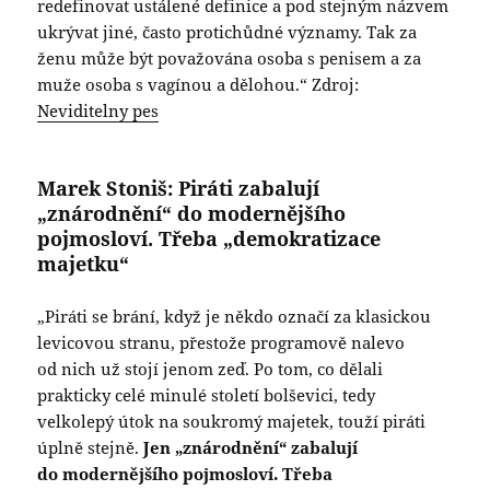
redefinovat ustálené definice a pod stejným názvem
ukrývat jiné, často protichůdné významy. Tak za
ženu může být považována osoba s penisem a za
muže osoba s vagínou a dělohou.“ Zdroj:
Neviditelny pes
Marek Stoniš: Piráti
zabalují
„znárodnění“ do modernějšího
pojmosloví. Třeba „demokratizace
majetku
“
„Piráti se brání, když je někdo označí za klasickou
levicovou stranu, přestože programově nalevo
od nich už stojí jenom zeď. Po tom, co dělali
prakticky celé minulé století bolševici, tedy
velkolepý útok na soukromý majetek, touží piráti
úplně stejně.
Jen „znárodnění“ zabalují
do modernějšího pojmosloví. Třeba