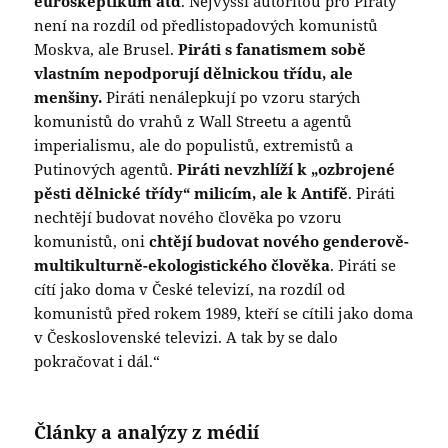
euroskeptikům atd
. Nejvyšší autoritou pro Piráty
není na rozdíl od předlistopadových komunistů
Moskva, ale Brusel.
Piráti s fanatismem sobě
vlastním nepodporují dělnickou třídu, ale
menšiny.
Piráti nenálepkují po vzoru starých
komunistů do vrahů z Wall Streetu a agentů
imperialismu, ale do populistů, extremistů a
Putinových agentů.
Piráti nevzhlíží k „ozbrojené
pěsti dělnické třídy“ milicím, ale k Antifě
. Piráti
nechtějí budovat nového člověka po vzoru
komunistů, oni
chtějí budovat nového genderově-
multikulturně-ekologistického člověka
. Piráti se
cítí jako doma v České televizí, na rozdíl od
komunistů před rokem 1989, kteří se cítili jako doma
v Československé televizi. A tak by se dalo
pokračovat i dál.“
Články a analýzy z médií