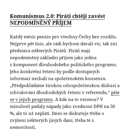
Komunismus 2.0: Piráti chtějí zavést
NEPODMÍNĚNÝ PŘÍJEM
Každý měsíc peníze pro všechny Čechy bez rozdílu.
Nejprve pět tisíc, ale rádi bychom dávali víc, tak zní
představa některých Pirátů. Piráti mají
nepodmíněný základní příjem jako jednu
z komponent dlouhodobého politického programu.
Jeho konkrétní řešení by podle dostupných
informací nechali na společenském konsenzu.
„Předpokládáme širokou celospolečenskou diskusi a
schvalování dlouhodobých řešení v referendu,“
píše
se v jejich programu
. A kde na to vezmou? V
minulosti padaly nápady jako zvednout DPH na 50
%, ale to už neplatí. Dnes se diskutuje třeba o
zvýšení některých jiných daní, třeba té z
nemovitosti.