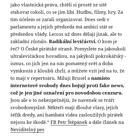
jako vlastnická práva, chtěli si prostě ze sítě
stahovat cokoli, co se jim líbí. Hudbu, filmy, hry. Za
tím účelem se začali organizovat. Dnes sedí v
parlamentu a jejich předseda má ambici stát se
předsedou vlády. Leccos už dnes dělají jinak, ale to
základní zůstalo.
Radikální levičáctví.
O kom je
řeč? O České pirátské straně. Pomyslete na jakoukoli
ultralevičáckou hovadinu, na jakýkoli pokrokářský -
ismus, co jich jen na nás pomatený svět a doba
vymknutá z kloubů chrlí, a můžete vzít jed na to, že
to mají v repertoáru. Milují Brusel a
namísto
internetové svobody dnes bojují proti fake news,
což je jen jiné označení pro novodobou cenzuru.
Jsou ale o to nebezpečnější, že navenek se tváří
svobodomyslně. Někteří mají dlouhé vlasy, jejich
šéfík dredy, ani hambatá videa zasloužilých pirátek
nejsou ke škodě.“
FB Petr Štěpánek
a dále článek na
Neviditelný pes