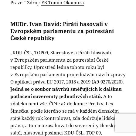
Praze.“ Zdroj:
FB Tomio Okamura
MUDr. Ivan David: Piráti hasovali v
Evropském parlamentu za potrestání
České republiky
„KDU-ČSL, TOP09, Starostové a Piráti hlasovali
v Evropském parlamentu za potrestání České
republiky. Uprostřed ledna tohoto roku byl
v Evropském parlamentu projednáván návrh zprávy
O aplikaci práva EU 2017, 2018 a 2019 (A9-0270/2020).
Jedná se o soubor návrhů směřujících k dalšímu
potlačení suverenity jednotlivých států.
A to
zdaleka není vše. Čtěte až do konce.Pro tzv. Lex
Šimečka, podle kterého se má v každém členském
státě každý rok kontrolovat, zda dodržuje lidská
práva, a tím má zasahovat do suverenity členských
států, hlasovali poslanci KDU-ČSL, TOP 09,