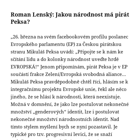
Roman Lenský: Jakou národnost má pirát
Peksa?
„26. března na svém facebookovém profilu poslanec
Evropského parlamentu (EP) za Českou pirátskou
stranu Mikuláš Peksa uvádí: „Připojte se k nám ke
sčítání lidu a do kolonky národnost uveďte hrdě
EVROPSKÁ!“ Jenom připomínám, pirát Peksa je v EP
součástí frakce Zelení/Evropská svobodná aliance…
Mikuláš Peksa pravděpodobně chtěl říci, hlásím se k
integračnímu projektu Evropské unie, řekl ale něco
jiného, že se hlásí k národnosti, která neexistuje.
Možná v domnění, že jako lze postulovat nekonečné
množství „genderových“ identit, lze i postulovat
nekonečné množství národnostních identit. Nad
tímto stylem myšlení bych se nyní pozastavil. Je
typické pro tzv. progresivní levici, že se snaží