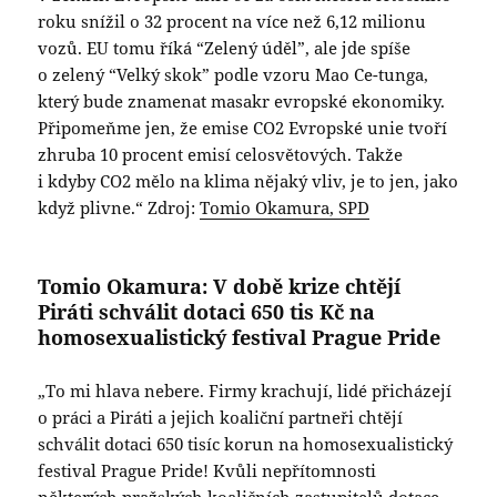
roku snížil o 32 procent na více než 6,12 milionu
vozů. EU tomu říká “Zelený úděl”, ale jde spíše
o zelený “Velký skok” podle vzoru Mao Ce-tunga,
který bude znamenat masakr evropské ekonomiky.
Připomeňme jen, že emise CO2 Evropské unie tvoří
zhruba 10 procent emisí celosvětových. Takže
i kdyby CO2 mělo na klima nějaký vliv, je to jen, jako
když plivne.“ Zdroj:
Tomio Okamura, SPD
Tomio Okamura: V době krize chtějí
Piráti schválit dotaci 650 tis Kč na
homosexualistický festival Prague Pride
„To mi hlava nebere. Firmy krachují, lidé přicházejí
o práci a Piráti a jejich koaliční partneři chtějí
schválit dotaci 650 tisíc korun na homosexualistický
festival Prague Pride! Kvůli nepřítomnosti
některých pražských koaličních zastupitelů dotace