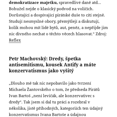
demokratizace majetku,
spravedlivé daně atd…
Bohužel nejde o klasický podvod na voličích.
Dorůstající a dospívající pirátské duše to cítí stejně.
Studují nesmyslné obory, přemýšlejí a diskutují,
kolik mohou mít lidé bytů, aut, peněz, a nepřijde jim
nic divného nechat o těchto věcech hlasovat.“ Zdroj:
Reflex
Petr Machovský: Dredy, špetka
antisemitismu, kousek Antify a máte
konzervatismus jako vyšitý
„Dlouho mě tak nic nepobavilo jako tvrzení
Michaela Žantovského o tom, že předseda Pirátů
Ivan Bartoš „není levičák, ale konzervativec s
dredy“. Tak jsem si dal tu práci a rozebral v
několika, jistě příhodných, kategoriích ten údajný
konzervatismus Ivana Bartoše a údajnou