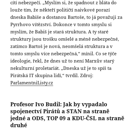
cítí nebezpečí. „Myslím si, že spadnout z bláta do
louže tím, že někteří političtí naivkové porazí
dneska Babiše a dostanou Bartoše, to já považuji za
Pyrrhovo vítězství. Dokonce v tomto smyslu si
myslím, že Babiš je stará struktura. A ty staré
struktury jsou trošku omšelé a méně nebezpečné,
zatímco Bartoš je nová, neomšelá struktura a v
tomto smyslu více nebezpečná,“ mínil. Co se týče
ideologie, řekl, že dnes už to není Marxův starý
nekulturní proletariát. „Dneska už je to spíš ta
Pirátská IT skupina lidí,“ tvrdil. Zdroj:
ParlamentniListy.cz
Profesor Ivo Budil: Jak by vypadalo
spojenectví Pirátů a STAN na straně
jedné a ODS, TOP 09 a KDU-ČSL na straně
druhé