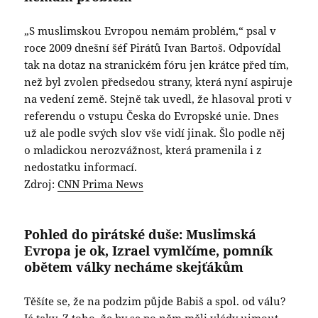
„S muslimskou Evropou nemám problém,“ psal v
roce 2009 dnešní šéf Pirátů Ivan Bartoš. Odpovídal
tak na dotaz na stranickém fóru jen krátce před tím,
než byl zvolen předsedou strany, která nyní aspiruje
na vedení země. Stejně tak uvedl, že hlasoval proti v
referendu o vstupu Česka do Evropské unie. Dnes
už ale podle svých slov vše vidí jinak. Šlo podle něj
o mladickou nerozvážnost, která pramenila i z
nedostatku informací.
Zdroj:
CNN Prima News
Pohled do pirátské duše: Muslimská
Evropa je ok, Izrael vymlčíme, pomník
obětem války necháme skejťákům
Těšíte se, že na podzim půjde Babiš a spol. od válu?
Já taky. Z toho, že by se po něm měli vlády ujmout