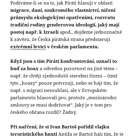
Podíváme-li se na to, jak Piráti hlasují v oblasti
migrace,
daní, soukromého vlastnictví, ničení
průmyslu ekologickými opatřeními, rozvratu
tradiční rodiny genderovou ideologií, jaký mají
postoj např. k Izraeli
apod., dojdeme jednoznačně
k závěru, že Česká pirátská strana představují
extrémní levici
v českém parlamentu.
Když jsou s tím Piráti konfrontování, označí to
buď za hoax
a odvedou pozornost na jiné téma –
např. že chtějí zjednodušit stavební řízení – čímž
tyto „hoaxy“ pouze potvrzují, nebo se hájí tím, že
např. s migrací nesouhlasí, ale v Evropském
parlamentu hlasovali pro, protože „mezinárodní
smlouvy se musí dodržovat“. Jaký je v tom pro
českého občana rozdíl? Žádný.
Při nařčení, že si Ivan Bartoš pořídil vlajku
teroristického hnutí
Antifa se Bartoš hájí tím, že je