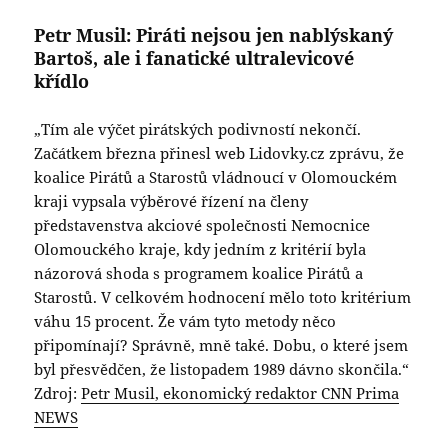
Petr Musil: Piráti nejsou jen nablýskaný
Bartoš, ale i fanatické ultralevicové
křídlo
„Tím ale výčet pirátských podivností nekončí.
Začátkem března přinesl web Lidovky.cz zprávu, že
koalice Pirátů a Starostů vládnoucí v Olomouckém
kraji vypsala výběrové řízení na členy
představenstva akciové společnosti Nemocnice
Olomouckého kraje, kdy jedním z kritérií byla
názorová shoda s programem koalice Pirátů a
Starostů. V celkovém hodnocení mělo toto kritérium
váhu 15 procent. Že vám tyto metody něco
připomínají? Správně, mně také. Dobu, o které jsem
byl přesvědčen, že listopadem 1989 dávno skončila.“
Zdroj:
Petr Musil, ekonomický redaktor CNN Prima
NEWS