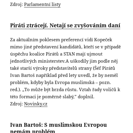
Zdroj:
Parlamentní listy
Piráti ztrácejí. Netají se zvyšováním daní
Za aktuálním poklesem preferencí vidí Kopeček
mimo jiné představení kandidátů, kteří se v případě
úspěchu koalice Pirátů a STAN mají ujmout
jednotlivých ministerstev.A uškodily jim podle něj
také starší výroky představitelů strany (Šéf Pirátů
Ivan Bartoš například před lety uvedl, že by neměl
problém, kdyby byla Evropa muslimská – pozn.
red.). „To může být brzda růstu. Vztah řady voličů k
této formaci je poměrně slabý,” doplnil.
Zdroj:
Novinky.cz
Ivan Bartoš: S muslimskou Evropou
nemám problém