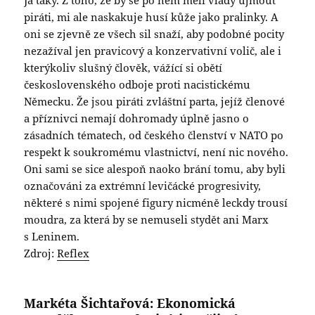
piráti, mi ale naskakuje husí kůže jako pralinky. A
oni se zjevně ze všech sil snaží, aby podobné pocity
nezažíval jen pravicový a konzervativní volič, ale i
kterýkoliv slušný člověk, vážící si obětí
československého odboje proti nacistickému
Německu. Že jsou piráti zvláštní parta, jejíž členové
a příznivci nemají dohromady úplně jasno o
zásadních tématech, od českého členství v NATO po
respekt k soukromému vlastnictví, není nic nového.
Oni sami se sice alespoň naoko brání tomu, aby byli
označováni za extrémní levičácké progresivity,
některé s nimi spojené figury nicméně leckdy trousí
moudra, za která by se nemuseli stydět ani Marx
s Leninem.
Zdroj:
Reflex
Markéta Šichtařová: Ekonomická