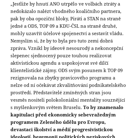
„Jestliže by hnutí ANO utrpělo ve volbách ztráty a
nedokázalo nalézt vhodného koaličního partnera,
pak by oba opoziční bloky, Piráti a STAN na straně
jedné a ODS, TOP 09 a KDU-ČSL na straně druhé,
mohly uzavřít účelové spojenectví a sestavit vládu.
Nemyslím si, že by to byla pro tuto zemi dobrá
zpráva. Vznikl by ideově nesourodý a nekoncepční
slepenec sjednocený pouze touhou realizovat
aktivistickou agendu a uspokojovat své dílčí
klientelistické zájmy. ODS svým posunem k TOP 09
rezignovala na zbytky pravicového programu a
nelze od ní očekávat zkvalitňování podnikatelského
prostředí. Představitelé zmíněných stran jsou
vesměs nositeli polokoloniální mentality souznějící
s myšlenkovým světem Bruselu.
To by znamenalo
kapitulaci před ekonomicky sebevražedným
programem Zeleného údělu pro Evropu,
devastaci školství a médií progresivistickou
ideologií, hegemonii politických neziskových