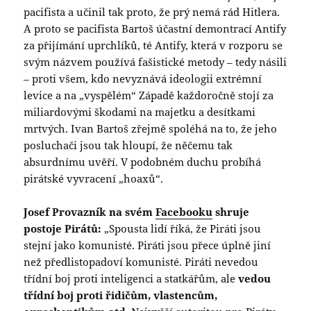
pacifista a učinil tak proto, že prý nemá rád Hitlera.
A proto se pacifista Bartoš účastní demontrací Antify
za přijímání uprchlíků, té Antify, která v rozporu se
svým názvem používá fašistické metody – tedy násili
– proti všem, kdo nevyznává ideologii extrémní
levice a na „vyspělém“ Západě každoročně stojí za
miliardovými škodami na majetku a desítkami
mrtvých. Ivan Bartoš zřejmě spoléhá na to, že jeho
posluchači jsou tak hloupí, že něčemu tak
absurdnímu uvěří. V podobném duchu probíhá
pirátské vyvracení „hoaxů“.
Josef Provazník na svém
Facebooku
shruje
postoje Pirátů:
„Spousta lidí říká, že Piráti jsou
stejní jako komunisté. Piráti jsou přece úplně jiní
než předlistopadoví komunisté. Piráti nevedou
třídní boj proti inteligenci a statkářům, ale
vedou
třídní boj proti řidičům, vlastencům,