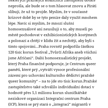
neprošla, ale bude se o tom hlasovat znovu a Piráti
slibují, že už to projde. Myslím, že v současné
krizové době by se tyto peníze daly využít mnohem
lépe. Navíc si myslím, že mnozí slušní
homosexuálové ani neusilují o to, aby museli po
městě pochodovat v exhibicionistických kostýmech
a polonazí a chtějí v klidu žít a nechtějí, aby byli s
tímto spojováni…Praha rovněž podpořila částkou
120 tisíc korun festival „Tvůrčí Afrika aneb všichni
jsme Afričani“. Další homosexualistický projekt,
který Praha finančně podporuje, je Centrum queer
paměti, které prý „vytváří vysoce profesionální
zázemí pro uchování kulturního dědictví pražské
queer komunity“ – na to jde sto tisíc korun.Pražské
zastupitelstvo také schválilo individuální dotaci v
hodnotě přes 5,1 milionu korun sluníčkářské
neziskové organizaci Integrační centrum Praha
(ICP), která se prý stará o „integraci“ migrantů v