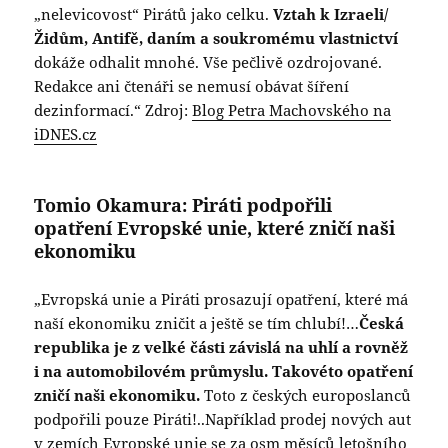
„nelevicovost“ Pirátů jako celku.
Vztah k Izraeli/
Židům, Antifě, daním a soukromému vlastnictví
dokáže odhalit mnohé. Vše pečlivě ozdrojované.
Redakce ani čtenáři se nemusí obávat šíření
dezinformací.“ Zdroj:
Blog Petra Machovského na
iDNES.cz
Tomio Okamura: Piráti podpořili
opatření Evropské unie, které zničí naši
ekonomiku
„Evropská unie a Piráti prosazují opatření, které má
naší ekonomiku zničit a ještě se tím chlubí!…
Česká
republika je z velké části závislá na uhlí a rovněž
i na automobilovém průmyslu. Takovéto opatření
zničí naši ekonomiku.
Toto z českých europoslanců
podpořili pouze Piráti!..Například prodej nových aut
v zemích Evropské unie se za osm měsíců letošního