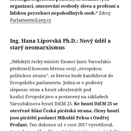
organizací, omezování svobody slova a profesní a
lidskou perzekuci nepohodlných osob.“
Zdroj:
ParlamentniListy.cz
Ing. Hana Lipovská Ph.D.: Nový úděl a
starý neomarxismus
„Někdejší řecký ministr financí Janis Varoufakis
představil koncem března svoji „evropskou
politickou stranu“, se kterou bude kandidovat do
Evropského parlamentu. Jedná se o podivný
slepenec stran a hnutí sdružených pod
koalicí
Evropské jaro
a postavený na základech
Varoufakisova hnutí DiEM 25.
Ke hnutí DiEM 25 se
otevřeně hlásí Česká pirátská strana, členy hnutí
jsou pirátští poslanci Mikuláš Peksa i Ondřej
Profant.
Ten dokonce už v roce 2017 vysvětloval,