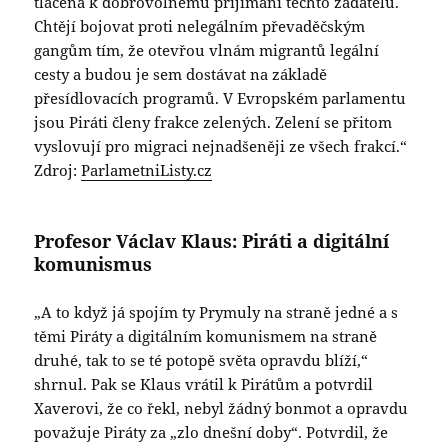
tlačena k dobrovolnému přijímání těchto žadatelů.
Chtějí bojovat proti nelegálním převaděčským
gangům tím, že otevřou vlnám migrantů legální
cesty a budou je sem dostávat na základě
přesídlovacích programů. V Evropském parlamentu
jsou Piráti členy frakce zelených. Zelení se přitom
vyslovují pro migraci nejnadšeněji ze všech frakcí.“
Zdroj:
ParlametniListy.cz
Profesor Václav Klaus: Piráti a digitální
komunismus
„A to když já spojím ty Prymuly na straně jedné a s
těmi Piráty a digitálním komunismem na straně
druhé, tak to se té potopě světa opravdu blíží,“
shrnul. Pak se Klaus vrátil k Pirátům a potvrdil
Xaverovi, že co řekl, nebyl žádný bonmot a opravdu
považuje Piráty za „zlo dnešní doby“. Potvrdil, že