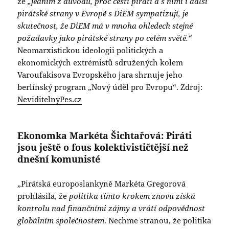
že
„jedním z důvodů, proč čeští piráti a s nimi i další
pirátské strany v Evropě s DiEM sympatizují, je
skutečnost, že DiEM má v mnoha ohledech stejné
požadavky jako pirátské strany po celém světě.“
Neomarxistickou ideologii politických a
ekonomických extrémistů sdružených kolem
Varoufakisova Evropského jara shrnuje jeho
berlínský program „Nový úděl pro Evropu“. Zdroj:
NeviditelnyPes.cz
Ekonomka Markéta Šichtařová: Piráti
jsou ještě o fous kolektivističtější než
dnešní komunisté
„Pirátská europoslankyně Markéta Gregorová
prohlásila, že
politika tímto krokem znovu získá
kontrolu nad finančními zájmy a vrátí odpovědnost
globálním společnostem
. Nechme stranou, že politika