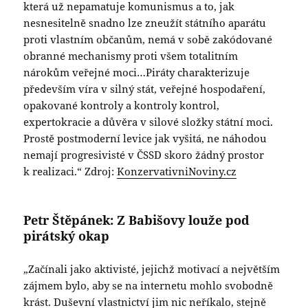
která už nepamatuje komunismus a to, jak
nesnesitelně snadno lze zneužít státního aparátu
proti vlastním občanům, nemá v sobě zakódované
obranné mechanismy proti všem totalitním
nárokům veřejné moci…Piráty charakterizuje
především víra v silný stát, veřejné hospodaření,
opakované kontroly a kontroly kontrol,
expertokracie a důvěra v silové složky státní moci.
Prostě postmoderní levice jak vyšitá, ne náhodou
nemají progresivisté v ČSSD skoro žádný prostor
k realizaci.“ Zdroj:
KonzervativniNoviny.cz
Petr Štěpánek: Z Babišovy louže pod
pirátský okap
„Začínali jako aktivisté, jejichž motivací a největším
zájmem bylo, aby se na internetu mohlo svobodně
krást. Duševní vlastnictví jim nic neříkalo, stejně