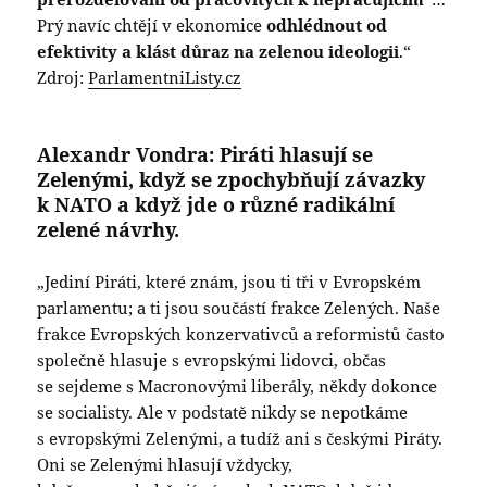
Prý navíc chtějí v ekonomice
odhlédnout od
efektivity a klást důraz na zelenou ideologii
.“
Zdroj:
ParlamentniListy.cz
Alexandr Vondra: Piráti hlasují se
Zelenými, když se zpochybňují závazky
k NATO a když jde o různé radikální
zelené návrhy.
„Jediní Piráti, které znám, jsou ti tři v Evropském
parlamentu; a ti jsou součástí frakce Zelených. Naše
frakce Evropských konzervativců a reformistů často
společně hlasuje s evropskými lidovci, občas
se sejdeme s Macronovými liberály, někdy dokonce
se socialisty. Ale v podstatě nikdy se nepotkáme
s evropskými Zelenými, a tudíž ani s českými Piráty.
Oni se Zelenými hlasují vždycky,