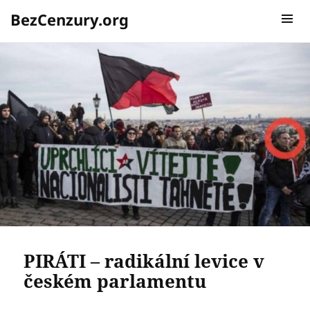
BezCenzury.org
MENU A
WIDGETY
PIRÁTI – radikální levice v
českém parlamentu