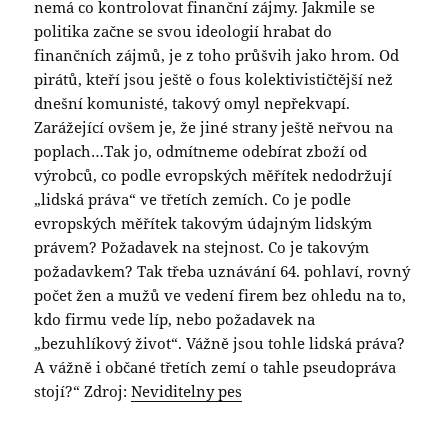
nemá co kontrolovat finanční zájmy. Jakmile se
politika začne se svou ideologií hrabat do
finančních zájmů, je z toho průšvih jako hrom. Od
pirátů, kteří jsou ještě o fous kolektivističtější než
dnešní komunisté, takový omyl nepřekvapí.
Zarážející ovšem je, že jiné strany ještě neřvou na
poplach…Tak jo, odmítneme odebírat zboží od
výrobců, co podle evropských měřítek nedodržují
„lidská práva“ ve třetích zemích. Co je podle
evropských měřítek takovým údajným lidským
právem? Požadavek na stejnost. Co je takovým
požadavkem? Tak třeba uznávání 64. pohlaví, rovný
počet žen a mužů ve vedení firem bez ohledu na to,
kdo firmu vede líp, nebo požadavek na
„bezuhlíkový život“. Vážně jsou tohle lidská práva?
A vážně i občané třetích zemí o tahle pseudopráva
stojí?“ Zdroj:
Neviditelny pes