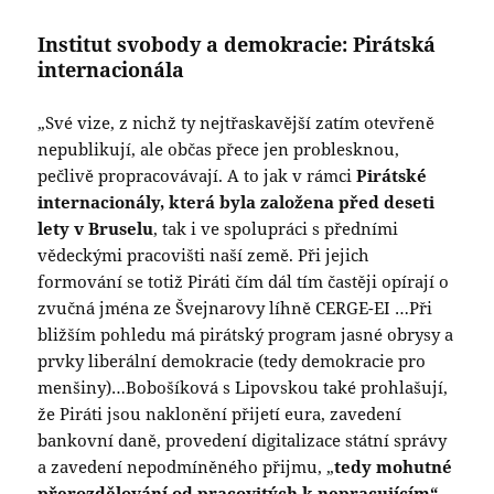
Institut svobody a demokracie: Pirátská
internacionála
„Své vize, z nichž ty nejtřaskavější zatím otevřeně
nepublikují, ale občas přece jen problesknou,
pečlivě propracovávají. A to jak v rámci
Pirátské
internacionály, která byla založena před deseti
lety v Bruselu
, tak i ve spolupráci s předními
vědeckými pracovišti naší země. Při jejich
formování se totiž Piráti čím dál tím častěji opírají o
zvučná jména ze Švejnarovy líhně CERGE-EI …Při
bližším pohledu má pirátský program jasné obrysy a
prvky liberální demokracie (tedy demokracie pro
menšiny)…Bobošíková s Lipovskou také prohlašují,
že Piráti jsou naklonění přijetí eura, zavedení
bankovní daně, provedení digitalizace státní správy
a zavedení nepodmíněného přijmu, „
tedy mohutné
přerozdělování od pracovitých k nepracujícím“
…