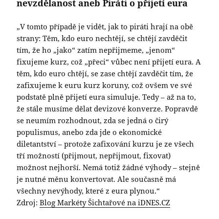
nevzdělanost aneb Piráti o přijetí eura
„V tomto případě je vidět, jak to piráti hrají na obě
strany: Těm, kdo euro nechtějí, se chtějí zavděčit
tím, že ho „jako“ zatím nepřijmeme, „jenom“
fixujeme kurz, což „přeci“ vůbec není přijetí eura. A
těm, kdo euro chtějí, se zase chtějí zavděčit tím, že
zafixujeme k euru kurz koruny, což ovšem ve své
podstatě plně přijetí eura simuluje. Tedy – až na to,
že stále musíme dělat devizové konverze. Popravdě
se neumím rozhodnout, zda se jedná o čirý
populismus, anebo zda jde o ekonomické
diletantství – protože zafixování kurzu je ze všech
tří možností (přijmout, nepřijmout, fixovat)
možnost nejhorší. Nemá totiž žádné výhody – stejně
je nutné měnu konvertovat. Ale současně má
všechny nevýhody, které z eura plynou.“
Zdroj:
Blog Markéty Šichtařové na iDNES.CZ