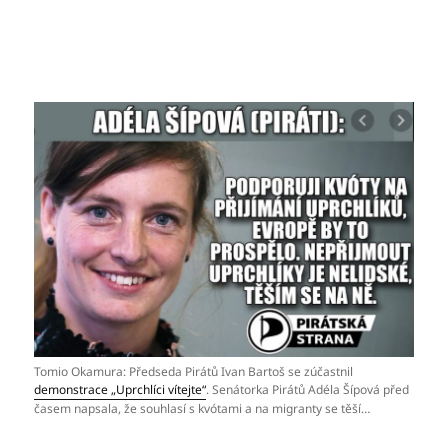
Tomio Okamura: Předseda Pirátů Ivan Bartoš se zúčastnil
demonstrace „Uprchlíci vítejte“
. Senátorka Pirátů Adéla Šípová před
časem napsala, že souhlasí s kvótami a na migranty se těší…