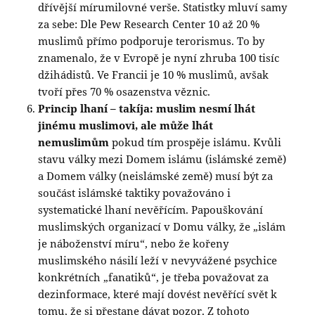
dřívější mírumilovné verše. Statistky mluví samy
za sebe: Dle Pew Research Center 10 až 20 %
muslimů přímo podporuje terorismus. To by
znamenalo, že v Evropě je nyní zhruba 100 tisíc
džihádistů. Ve Francii je 10 % muslimů, avšak
tvoří přes 70 % osazenstva věznic.
Princip lhaní – takíja: muslim nesmí lhát
jinému muslimovi, ale může lhát
nemuslimům
pokud tím prospěje islámu. Kvůli
stavu války mezi Domem islámu (islámské země)
a Domem války (neislámské země) musí být za
součást islámské taktiky považováno i
systematické lhaní nevěřícím. Papouškování
muslimských organizací v Domu války, že „islám
je náboženství míru“, nebo že kořeny
muslimského násilí leží v nevyvážené psychice
konkrétních „fanatiků“, je třeba považovat za
dezinformace, které mají dovést nevěřící svět k
tomu, že si přestane dávat pozor. Z tohoto