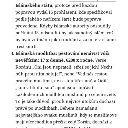
Islámského státu
, protože před každou
popravou vydal IS prohlášení, kde specifikoval
podle jakého nařízení šaríe bude poprava
provedena. Kdyby islámské autority odsoudily
počínání IS, odsoudili by tak samotný islám, což
by bylo vnímáno jako rouhání a za to je v islámu
trest smrti.
Islámská modlitba: pěstování nenávist vůči
nevěřícím: 17 x denně, 6200 x ročně
. Verše
Koránu „Oni jsou nepřáteli, střež se jich! Nechť
bůh proti nim bojuje!”, nebo “Veď nás cestou
pravého muslima, ne cestou křesťanů a židů”,
„kdo v bludu jsou“ apod jsou součástí
každodenních modliteb muslimů po celém světě.
To je také důvod, proč k nejvíce útokům dochází
právě po modlitbách. Během Ramadánu,
nejsvatějšího svátku muslimů, kdy se muslimové
mají více modlit a přečíst celý Korán, dochází k