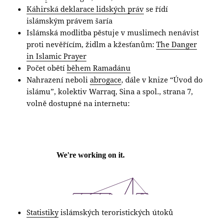
Káhirská deklarace lidských práv
se řídí
islámským právem šaría
Islámská modlitba pěstuje v muslimech nenávist
proti nevěřícím, židlm a kžesťanům:
The Danger
in Islamic Prayer
Počet obětí
během Ramadánu
Nahrazení neboli
abrogace
, dále v knize “Úvod do
islámu”, kolektiv Warraq, Sina a spol., strana 7,
volně dostupné na internetu:
Statistiky
islámských teroristických útoků