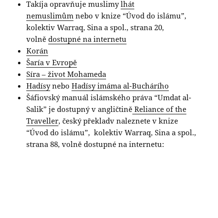
Takíja opravňuje muslimy
lhát
nemuslimům
nebo v knize “Úvod do islámu”,
kolektiv Warraq, Sina a spol., strana 20,
volně
dostupné na internetu
Korán
Šaría v Evropě
Síra – život Mohameda
Hadísy
nebo
Hadísy imáma al-Buchárího
Šáfiovský manuál islámského práva “Umdat al-
Salik” je dostupný v angličtině
Reliance of the
Traveller
, český překladv naleznete v knize
“Úvod do islámu”, kolektiv Warraq, Sina a spol.,
strana 88, volně dostupné na internetu: