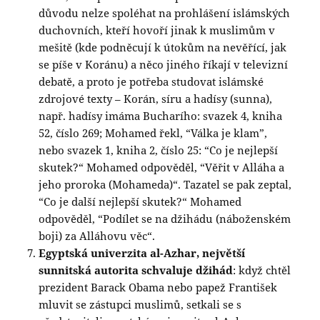
důvodu nelze spoléhat na prohlášení islámských
duchovních, kteří hovoří jinak k muslimům v
mešitě (kde podněcují k útokům na nevěřící, jak
se píše v Koránu) a něco jiného říkají v televizní
debatě, a proto je potřeba studovat islámské
zdrojové texty – Korán, síru a hadísy (sunna),
např. hadísy imáma Bucharího: svazek 4, kniha
52, číslo 269; Mohamed řekl, “Válka je klam”,
nebo svazek 1, kniha 2, číslo 25: “Co je nejlepší
skutek?“ Mohamed odpověděl, “Věřit v Alláha a
jeho proroka (Mohameda)“. Tazatel se pak zeptal,
“Co je další nejlepší skutek?“ Mohamed
odpověděl, “Podílet se na džihádu (náboženském
boji) za Alláhovu věc“.
Egyptská univerzita al-Azhar, největší
sunnitská autorita schvaluje džihád
: když chtěl
prezident Barack Obama nebo papež František
mluvit se zástupci muslimů, setkali se s