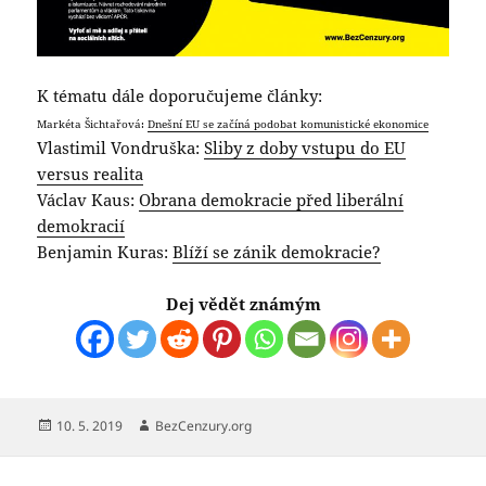
K tématu dále doporučujeme články:
Markéta Šichtařová:
Dnešní EU se začíná podobat komunistické ekonomice
Vlastimil Vondruška:
Sliby z doby vstupu do EU
versus realita
Václav Kaus:
Obrana demokracie před liberální
demokracií
Benjamin Kuras:
Blíží se zánik demokracie?
Dej vědět známým
Publikováno:
Autor:
10. 5. 2019
BezCenzury.org