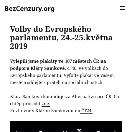
BezCenzury.org
MENU A
WIDGETY
Volby do Evropského
parlamentu, 24.-25.května
2019
Vylepili jsme plakáty ve 107 městech ČR na
podporu Kláry Samkové
, č. 40, ve volbách do
Evropského parlamentu. Vyfoťte plakát ve Vašem
městě a sdílejte s přáteli na sociálních sítích.
Klára Samková kandiduje za Alternativu pro ČR: Co
chtějí prosadit
zde.
Rozhovor s Klárou Samkovou na
ČT24.