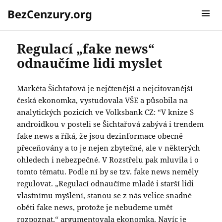
BezCenzury.org
MENU A
WIDGETY
Regulací „fake news“
odnaučíme lidi myslet
Markéta Šichtařová je nejčtenější a nejcitovanější
česká ekonomka, vystudovala VŠE a působila na
analytických pozicích ve Volksbank CZ: “V knize S
androidkou v posteli se Šichtařová zabývá i trendem
fake news a říká, že jsou dezinformace obecně
přeceňovány a to je nejen zbytečné, ale v některých
ohledech i nebezpečné. V Rozstřelu pak mluvila i o
tomto tématu. Podle ní by se tzv. fake news neměly
regulovat. „Regulací odnaučíme mladé i starší lidi
vlastnímu myšlení, stanou se z nás velice snadné
oběti fake news, protože je nebudeme umět
rozpoznat,“ argumentovala ekonomka. Navíc je