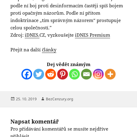
podle ní boj proti desinformacím častěji spíš bojem
proti opačným názorům. Podle ní přitom
indoktrinace „tím správným názorem“ prostupuje
celou společností.”
Zdroj:
iDNES.
CZ, vyzkoušejte
iDNES Premium
Přejít na další
články
Dej vědět známým
Publikováno:
Autor:
25. 10. 2019
BezCenzury.org
Napsat komentář
Pro přidávání komentářů se musíte nejdříve
přihlásit
.