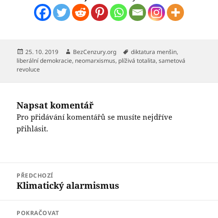
Publikováno:
Autor:
Štítky:
25. 10. 2019
BezCenzury.org
diktatura menšin
,
liberální demokracie
,
neomarxismus
,
plíživá totalita
,
sametová
revoluce
Napsat komentář
Pro přidávání komentářů se musíte nejdříve
přihlásit
.
Navigace
PŘEDCHOZÍ
pro
Klimatický alarmismus
Předchozí
příspěvek
příspěvek:
POKRAČOVAT