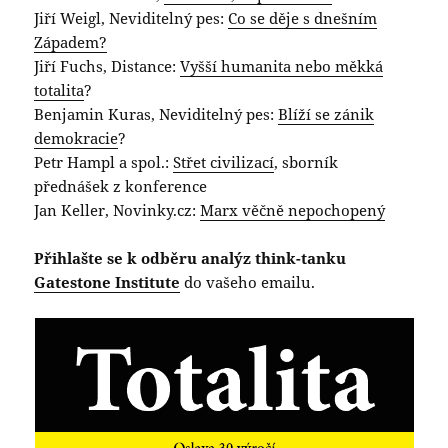
Jiří Weigl, Neviditelný pes:
Co se děje s dnešním
Západem?
Jiří Fuchs, Distance:
Vyšší humanita nebo měkká
totalita
?
Benjamin Kuras, Neviditelný pes:
Blíží se zánik
demokracie
?
Petr Hampl a spol.:
Střet civilizací
, sborník
přednášek z konference
Jan Keller, Novinky.cz:
Marx věčně nepochopený
Přihlašte se k odběru analýz think-tanku
Gatestone Institute
do vašeho emailu.