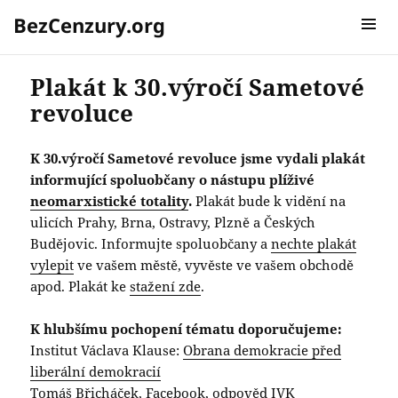
BezCenzury.org
MENU A
WIDGETY
Plakát k 30.výročí Sametové
revoluce
K 30.výročí Sametové revoluce jsme vydali plakát
informující spoluobčany o nástupu plíživé
neomarxistické totality
.
Plakát bude k vidění na
ulicích Prahy, Brna, Ostravy, Plzně a Českých
Budějovic. Informujte spoluobčany a
nechte plakát
vylepit
ve vašem městě, vyvěste ve vašem obchodě
apod. Plakát ke
stažení zde
.
K hlubšímu pochopení tématu doporučujeme:
Institut Václava Klause:
Obrana demokracie před
liberální demokracií
Tomáš Břicháček,
Facebook, odpověd IVK