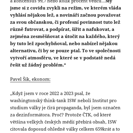
a koncensus 99,7 nebo kolik procent vědců…
My
jsme si z covidu zvykli na režim, ve kterém vláda
vyhlásí nějakou lež, a novináři začnou považovat
za svou občanskou, či profesní povinnost tuto lež
různě futrovat, a podpírat, šířit a nafukovat, a
zejména zesměšňovat a útočit na každého, který
by tuto lež zpochybňoval, nebo nabízel nějakou
alternativu, či by se pouze ptal. To ve společnosti
vytvoří atmosféru, ve které se v podstatě nedá
řešit už žádný problém.“
Pavel Šik, ekonom:
„Když jsem v roce 2022 a 2023 psal, že
washingtonský think-tank ISW neboli Institut pro
studium války je čirá propaganda, byl jsem označen
za dezinformátora. Proč? Protože ČTK, od které
většina velkých českých médií přebírá obsah, ISW
citovala doposud ohledně války celkem 659krát a to