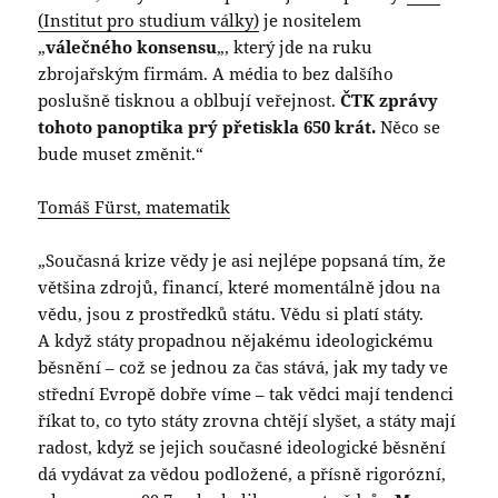
(Institut pro studium války)
je nositelem
„
válečného konsensu
„, který jde na ruku
zbrojařským firmám. A média to bez dalšího
poslušně tisknou a oblbují veřejnost.
ČTK zprávy
tohoto panoptika prý přetiskla 650 krát.
Něco se
bude muset změnit.“
Tomáš Fürst, matematik
„Současná krize vědy je asi nejlépe popsaná tím, že
většina zdrojů, financí, které momentálně jdou na
vědu, jsou z prostředků státu. Vědu si platí státy.
A když státy propadnou nějakému ideologickému
běsnění – což se jednou za čas stává, jak my tady ve
střední Evropě dobře víme – tak vědci mají tendenci
říkat to, co tyto státy zrovna chtějí slyšet, a státy mají
radost, když se jejich současné ideologické běsnění
dá vydávat za vědou podložené, a přísně rigorózní,