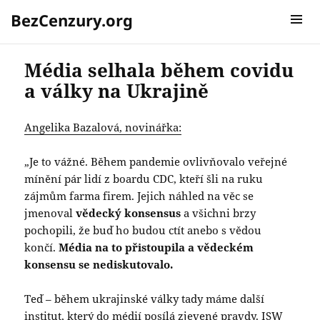
BezCenzury.org
MENU A
WIDGETY
Média selhala během covidu
a války na Ukrajině
Angelika Bazalová, novinářka:
„Je to vážné. Během pandemie ovlivňovalo veřejné
mínění pár lidí z boardu CDC, kteří šli na ruku
zájmům farma firem. Jejich náhled na věc se
jmenoval
vědecký konsensus
a všichni brzy
pochopili, že buď ho budou ctít anebo s vědou
končí.
Média na to přistoupila a vědeckém
konsensu se nediskutovalo.
Teď – během ukrajinské války tady máme další
institut, který do médií posílá zjevené pravdy.
ISW