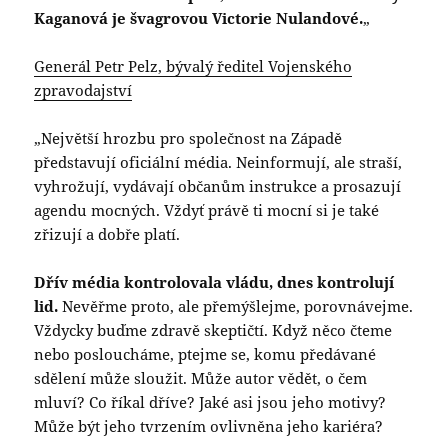
Kaganová je švagrovou Victorie Nulandové.
„
Generál Petr Pelz, bývalý ředitel Vojenského
zpravodajství
„Největší hrozbu pro společnost na Západě
představují oficiální média. Neinformují, ale straší,
vyhrožují, vydávají občanům instrukce a prosazují
agendu mocných. Vždyť právě ti mocní si je také
zřizují a dobře platí.
Dřív média kontrolovala vládu, dnes kontrolují
lid.
Nevěřme proto, ale přemýšlejme, porovnávejme.
Vždycky buďme zdravě skeptičtí. Když něco čteme
nebo posloucháme, ptejme se, komu předávané
sdělení může sloužit. Může autor vědět, o čem
mluví? Co říkal dříve? Jaké asi jsou jeho motivy?
Může být jeho tvrzením ovlivněna jeho kariéra?