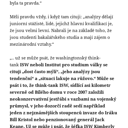
byla ta pravda.“
Měli pravdu vždy, i když tam cituji: „analýzy dělají
juniorní stážisté, lidé, jejichž hlavní kvalifikací je,
že jsou velmi levní. Nabrali je na základě toho, že
jsou studenti bakalářského studia a mají zájem o
mezinárodní vztahy.“
„.. už se může psát, že washingtonský think-
tank
ISW neboli Institut pro studium války se
cituji „dost často mýlí“, „jeho analýzy jsou
tendenční“ a „situaci lakuje na růžovo.“ Může se
psát i to, že think-tank ISW, sídlící asi kilometr
severně od Bílého domu v roce 2007 založili
neokonzervativní jestřábi s vazbami na vojenský
průmysl, v jeho dozorčí radě sedí například
jeden z nejznámějších stoupenců invaze do Iráku
Bill Kristol nebo penzionovaný generál Jack
Keane. Už se může i psát, že šéfka ISW Kimberly